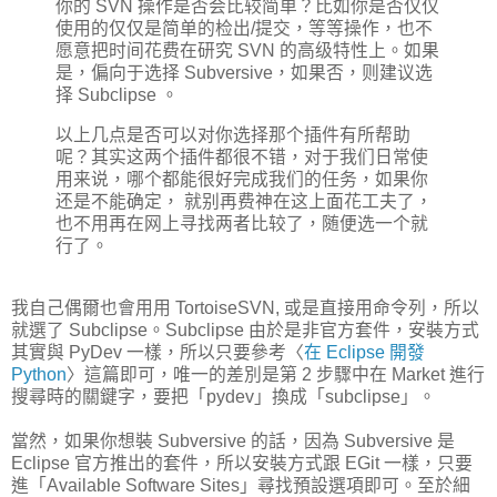
你的 SVN 操作是否会比较简单？比如你是否仅仅
使用的仅仅是简单的检出/提交，等等操作，也不
愿意把时间花费在研究 SVN 的高级特性上。如果
是，偏向于选择 Subversive，如果否，则建议选
择 Subclipse 。
以上几点是否可以对你选择那个插件有所帮助
呢？其实这两个插件都很不错，对于我们日常使
用来说，哪个都能很好完成我们的任务，如果你
还是不能确定， 就别再费神在这上面花工夫了，
也不用再在网上寻找两者比较了，随便选一个就
行了。
我自己偶爾也會用用 TortoiseSVN, 或是直接用命令列，所以
就選了 Subclipse。Subclipse 由於是非官方套件，安裝方式
其實與 PyDev 一樣，所以只要參考〈
在 Eclipse 開發
Python
〉這篇即可，唯一的差別是第 2 步驟中在 Market 進行
搜尋時的關鍵字，要把「pydev」換成「subclipse」。
當然，如果你想裝 Subversive 的話，因為 Subversive 是
Eclipse 官方推出的套件，所以安裝方式跟 EGit 一樣，只要
進「Available Software Sites」尋找預設選項即可。至於細